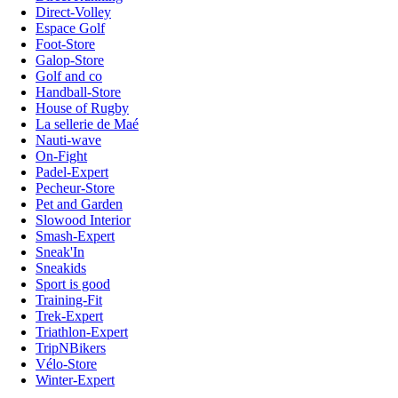
Direct-Volley
Espace Golf
Foot-Store
Galop-Store
Golf and co
Handball-Store
House of Rugby
La sellerie de Maé
Nauti-wave
On-Fight
Padel-Expert
Pecheur-Store
Pet and Garden
Slowood Interior
Smash-Expert
Sneak'In
Sneakids
Sport is good
Training-Fit
Trek-Expert
Triathlon-Expert
TripNBikers
Vélo-Store
Winter-Expert