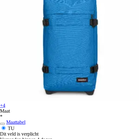
+4
Maat
*
Maattabel
TU
Dit veld is verplicht