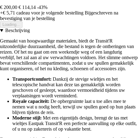
€ 200,00
€ 114,14
-43%
+€ 5,71
cadeau voor je volgende bestelling
Bijgeschreven na
bevestiging van je bestelling
Loading...
Beschrijving
Gemaakt van hoogwaardige materialen, biedt de Transit'R
uitzonderlijke duurzaamheid, die bestand is tegen de ontberingen van
reizen. Of het nu gaat om een weekendje weg of een langdurig
verblijf, het zal aan al uw verwachtingen voldoen. Het slimme ontwerp
bevat verschillende compartimenten, zodat u uw spullen gemakkelijk
kunt organiseren, of het nu kleding, schoenen of accessoires zijn.
Transportcomfort:
Dankzij de stevige wieltjes en het
telescopische handvat kan deze tas gemakkelijk worden
geschoven of gesleept, waardoor vermoeidheid tijdens uw
verplaatsingen wordt verminderd.
Royale capaciteit:
De opbergruimte laat u toe alles mee te
nemen wat u nodig heeft, terwijl uw spullen goed op hun plaats
blijven tijdens de reis.
Moderne stijl:
Met een eigentijds design, brengt de tas met
wieltjes Eastpak Transit'R een perfecte aanvulling op elke outfit,
of u nu op zakenreis of op vakantie bent.