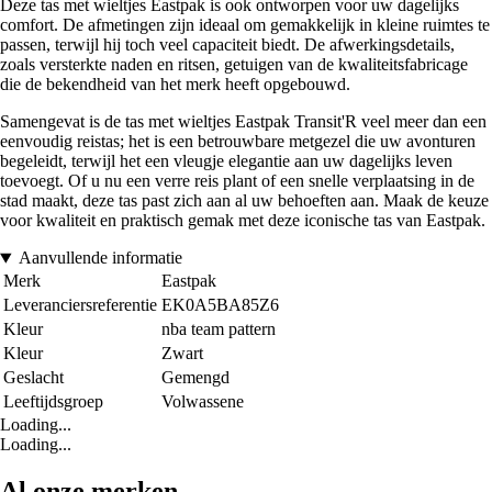
Deze tas met wieltjes Eastpak is ook ontworpen voor uw dagelijks
comfort. De afmetingen zijn ideaal om gemakkelijk in kleine ruimtes te
passen, terwijl hij toch veel capaciteit biedt. De afwerkingsdetails,
zoals versterkte naden en ritsen, getuigen van de kwaliteitsfabricage
die de bekendheid van het merk heeft opgebouwd.
Samengevat is de tas met wieltjes Eastpak Transit'R veel meer dan een
eenvoudig reistas; het is een betrouwbare metgezel die uw avonturen
begeleidt, terwijl het een vleugje elegantie aan uw dagelijks leven
toevoegt. Of u nu een verre reis plant of een snelle verplaatsing in de
stad maakt, deze tas past zich aan al uw behoeften aan. Maak de keuze
voor kwaliteit en praktisch gemak met deze iconische tas van Eastpak.
Aanvullende informatie
Merk
Eastpak
Leveranciersreferentie
EK0A5BA85Z6
Kleur
nba team pattern
Kleur
Zwart
Geslacht
Gemengd
Leeftijdsgroep
Volwassene
Loading...
Loading...
Al onze merken