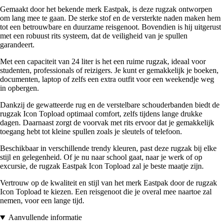
Gemaakt door het bekende merk Eastpak, is deze rugzak ontworpen
om lang mee te gaan. De sterke stof en de versterkte naden maken hem
tot een betrouwbare en duurzame reisgenoot. Bovendien is hij uitgerust
met een robuust rits systeem, dat de veiligheid van je spullen
garandeert.
Met een capaciteit van 24 liter is het een ruime rugzak, ideaal voor
studenten, professionals of reizigers. Je kunt er gemakkelijk je boeken,
documenten, laptop of zelfs een extra outfit voor een weekendje weg
in opbergen.
Dankzij de gewatteerde rug en de verstelbare schouderbanden biedt de
rugzak Icon Topload optimaal comfort, zelfs tijdens lange drukke
dagen. Daarnaast zorgt de voorvak met rits ervoor dat je gemakkelijk
toegang hebt tot kleine spullen zoals je sleutels of telefoon.
Beschikbaar in verschillende trendy kleuren, past deze rugzak bij elke
stijl en gelegenheid. Of je nu naar school gaat, naar je werk of op
excursie, de rugzak Eastpak Icon Topload zal je beste maatje zijn.
Vertrouw op de kwaliteit en stijl van het merk Eastpak door de rugzak
Icon Topload te kiezen. Een reisgenoot die je overal mee naartoe zal
nemen, voor een lange tijd.
Aanvullende informatie