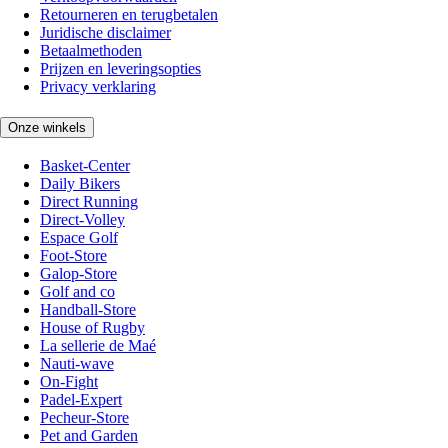
Retourneren en terugbetalen
Juridische disclaimer
Betaalmethoden
Prijzen en leveringsopties
Privacy verklaring
Onze winkels
Basket-Center
Daily Bikers
Direct Running
Direct-Volley
Espace Golf
Foot-Store
Galop-Store
Golf and co
Handball-Store
House of Rugby
La sellerie de Maé
Nauti-wave
On-Fight
Padel-Expert
Pecheur-Store
Pet and Garden