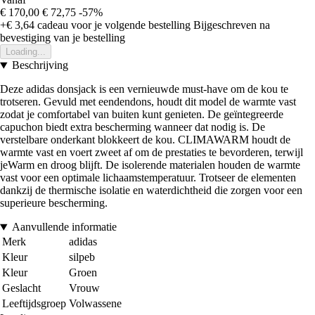
€ 170,00
€ 72,75
-57%
+€ 3,64
cadeau voor je volgende bestelling
Bijgeschreven na
bevestiging van je bestelling
Loading...
Beschrijving
Deze adidas donsjack is een vernieuwde must-have om de kou te
trotseren. Gevuld met eendendons, houdt dit model de warmte vast
zodat je comfortabel van buiten kunt genieten. De geïntegreerde
capuchon biedt extra bescherming wanneer dat nodig is. De
verstelbare onderkant blokkeert de kou. CLIMAWARM houdt de
warmte vast en voert zweet af om de prestaties te bevorderen, terwijl
jeWarm en droog blijft. De isolerende materialen houden de warmte
vast voor een optimale lichaamstemperatuur. Trotseer de elementen
dankzij de thermische isolatie en waterdichtheid die zorgen voor een
superieure bescherming.
Aanvullende informatie
Merk
adidas
Kleur
silpeb
Kleur
Groen
Geslacht
Vrouw
Leeftijdsgroep
Volwassene