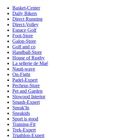
Basket-Center
Daily Bikers
Direct Running
Direct-Volley
Espace Golf
Foot-Store
Galop-Store
Golf and co
Handball-Store
House of Rugby
La sellerie de Maé
Nauti-wave
On-Fight
Padel-Expert
Pecheur-Store
Pet and Garden
Slowood Interior
Smash-Expert
Sneak'In
Sneakids
Sport is good
Training-Fit
Trek-Expert
Triathlon-Expert