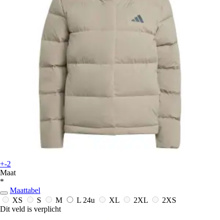
+-2
Maat
*
Maattabel
XS
S
M
L
24u
XL
2XL
2XS
Dit veld is verplicht