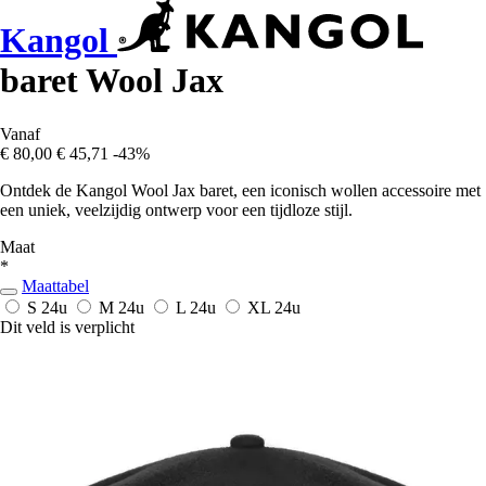
Kangol
baret Wool Jax
Vanaf
€ 80,00
€ 45,71
-43%
Ontdek de Kangol Wool Jax baret, een iconisch wollen accessoire met
een uniek, veelzijdig ontwerp voor een tijdloze stijl.
Maat
*
Maattabel
S
24u
M
24u
L
24u
XL
24u
Dit veld is verplicht