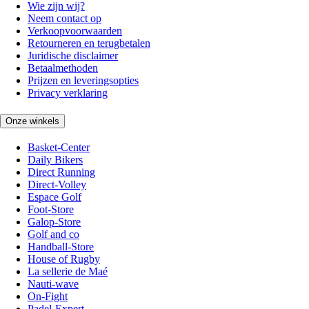
Wie zijn wij?
Neem contact op
Verkoopvoorwaarden
Retourneren en terugbetalen
Juridische disclaimer
Betaalmethoden
Prijzen en leveringsopties
Privacy verklaring
Onze winkels
Basket-Center
Daily Bikers
Direct Running
Direct-Volley
Espace Golf
Foot-Store
Galop-Store
Golf and co
Handball-Store
House of Rugby
La sellerie de Maé
Nauti-wave
On-Fight
Padel-Expert