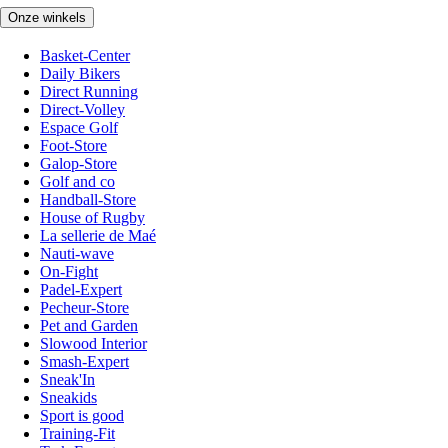
Onze winkels
Basket-Center
Daily Bikers
Direct Running
Direct-Volley
Espace Golf
Foot-Store
Galop-Store
Golf and co
Handball-Store
House of Rugby
La sellerie de Maé
Nauti-wave
On-Fight
Padel-Expert
Pecheur-Store
Pet and Garden
Slowood Interior
Smash-Expert
Sneak'In
Sneakids
Sport is good
Training-Fit