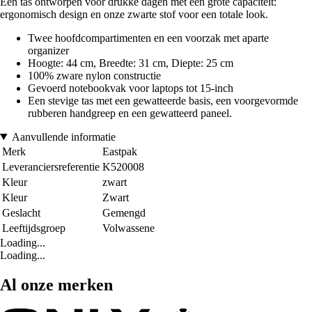
Een tas ontworpen voor drukke dagen met een grote capaciteit:
ergonomisch design en onze zwarte stof voor een totale look.
Twee hoofdcompartimenten en een voorzak met aparte
organizer
Hoogte: 44 cm, Breedte: 31 cm, Diepte: 25 cm
100% zware nylon constructie
Gevoerd notebookvak voor laptops tot 15-inch
Een stevige tas met een gewatteerde basis, een voorgevormde
rubberen handgreep en een gewatteerd paneel.
Aanvullende informatie
Merk
Eastpak
Leveranciersreferentie
K520008
Kleur
zwart
Kleur
Zwart
Geslacht
Gemengd
Leeftijdsgroep
Volwassene
Loading...
Loading...
Al onze merken