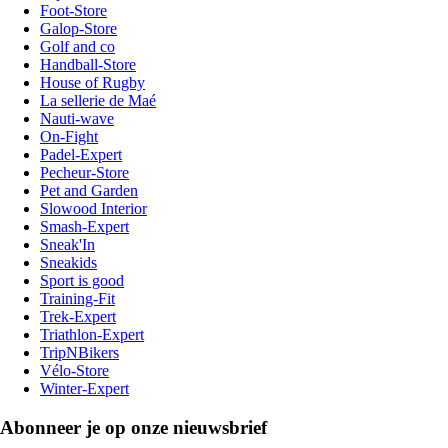
Foot-Store
Galop-Store
Golf and co
Handball-Store
House of Rugby
La sellerie de Maé
Nauti-wave
On-Fight
Padel-Expert
Pecheur-Store
Pet and Garden
Slowood Interior
Smash-Expert
Sneak'In
Sneakids
Sport is good
Training-Fit
Trek-Expert
Triathlon-Expert
TripNBikers
Vélo-Store
Winter-Expert
Abonneer je op onze nieuwsbrief