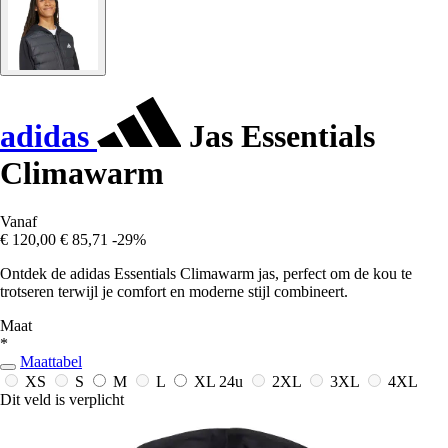
adidas
Jas Essentials
Climawarm
Vanaf
€ 120,00
€ 85,71
-29%
Ontdek de adidas Essentials Climawarm jas, perfect om de kou te
trotseren terwijl je comfort en moderne stijl combineert.
Maat
*
Maattabel
XS
S
M
L
XL
24u
2XL
3XL
4XL
Dit veld is verplicht