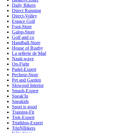
Daily Bikers
Direct Running
Direct-Volley
Espace Golf
Foot-Store
Galop-Store
Golf and co
Handball-Store
House of Rugby
La sellerie de Maé
Nauti-wave
On-Fight
Padel-Expert
Pecheur-Store
Pet and Garden
Slowood Interior
Smash-Expert
Sneak'In
Sneakids
Sport is good
Training-Fit
Trek-Expert
Triathlon-Expert
TripNBikers