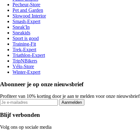
Pecheur-Store
Pet and Garden
Slowood Interior
Smash-Expert
Sneak'In
Sneakids
Sport is good
Training-Fit
Trek-Expert
Triathlon-Expert
TripNBikers
Vélo-Store
Winter-Expert
Abonneer je op onze nieuwsbrief
Profiteer van 10% korting door je aan te melden voor onze nieuwsbrief
Aanmelden
Blijf verbonden
Volg ons op sociale media