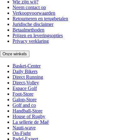
Wie zijn wij?
Neem contact op
Verkoopvoorwaarden
Retourneren en terugbetalen
Juridische disclaimer
Betaalmethoden
Prijzen en leveringsopties
Privacy verklaring
Onze winkels
Basket-Center
Daily Bikers
Direct Running
Direct-Volley
Espace Golf
Foot-Store
Galop-Store
Golf and co
Handball-Store
House of Rugby
La sellerie de Maé
Nauti-wave
On-Fight
Padel-Expert