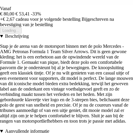
Vanaf
€ 80,00
€ 53,41
-33%
+€ 2,67
cadeau voor je volgende bestelling
Bijgeschreven na
bevestiging van je bestelling
Loading...
Beschrijving
Stap je de arena van de motorsport binnen met de polo Mercedes -
AMG Petronas Formula 1 Team Silver Arrows. Dit is geen gewone
kleding; het is een eerbetoon aan de opwindende wereld van de
Formule 1. Gemaakt van pique, biedt deze polo een comfortabele
pasvorm die je ondersteunt bij al je bewegingen. De knoopsluiting
geeft een klassiek tintje. Of je nu wilt genieten van een casual uitje of
een evenement voor supporters, dit model is perfect. De lange mouwen
van dit iconische model bieden extra bedekking, terwijl het geweven
label aan de onderkant een vintage voetbalgevoel geeft en zo de
verbinding maakt tussen het verleden en het heden. Met zijn
geborduurde klavertje vier logo en de 3-strepen bies, belichaamt deze
polo de geest van snelheid en precisie. Of je nu de coureurs vanaf de
tribunes aanmoedigt of van een uitje geniet, dit mooie model zal er
altijd zijn om je te helpen comfortabel te blijven. Sluit je aan bij de
rangen van motorsportliefhebbers en toon trots je passie met adidas.
Aanvullende informatie