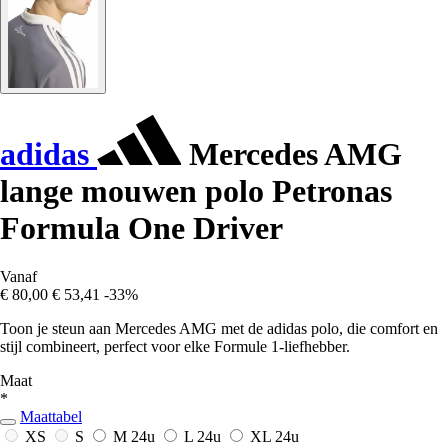
adidas
Mercedes AMG
lange mouwen polo Petronas
Formula One Driver
Vanaf
€ 80,00
€ 53,41
-33%
Toon je steun aan Mercedes AMG met de adidas polo, die comfort en
stijl combineert, perfect voor elke Formule 1-liefhebber.
Maat
*
Maattabel
XS
S
M
24u
L
24u
XL
24u