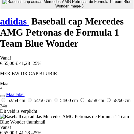
adidas
Baseball cap Mercedes
AMG Petronas de Formula 1
Team Blue Wonder
Vanaf
€ 55,00
€ 41,28
-25%
MER BW DR CAP BLUBIR
Maat
*
Maattabel
52/54 cm
54/56 cm
54/60 cm
56/58 cm
58/60 cm
24u
Dit veld is verplicht
Vanaf
€ 55,00
€ 41,28
-25%