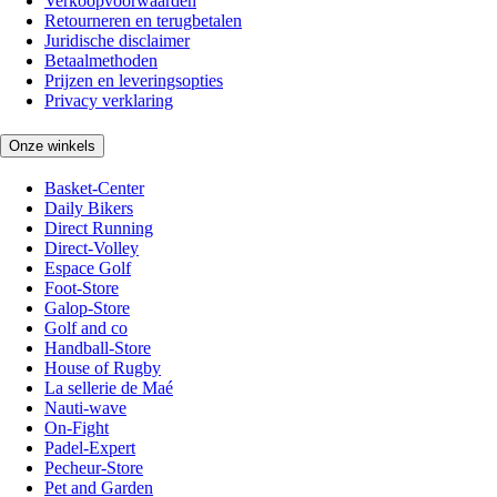
Verkoopvoorwaarden
Retourneren en terugbetalen
Juridische disclaimer
Betaalmethoden
Prijzen en leveringsopties
Privacy verklaring
Onze winkels
Basket-Center
Daily Bikers
Direct Running
Direct-Volley
Espace Golf
Foot-Store
Galop-Store
Golf and co
Handball-Store
House of Rugby
La sellerie de Maé
Nauti-wave
On-Fight
Padel-Expert
Pecheur-Store
Pet and Garden