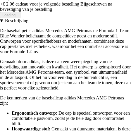
+€ 2,06
cadeau voor je volgende bestelling
Bijgeschreven na
bevestiging van je bestelling
Loading...
Beschrijving
De baseballpet is adidas Mercedes AMG Petronas de Formula 1 Team
Blue Wonder belichaamt de competitieve geest en moderne stijl.
Ontworpen voor sportliefhebbers en modefanaten, combineert deze
cap prestaties met esthetiek, waardoor het een onmisbaar accessoire is
voor Formule 1-fans.
Gemaakt door adidas, is deze cap een weerspiegeling van de
toewijding aan innovatie en kwaliteit. Het ontwerp is geïnspireerd door
het Mercedes AMG Petronas-team, een symbool van uitmuntendheid
in de autosport. Of het nu voor een dag in de buitenlucht is, een
sportevenement of gewoon om je steun aan het team te tonen, deze cap
is perfect voor elke gelegenheid.
De kenmerken van de baseballcap adidas Mercedes AMG Petronas
zijn:
Ergonomisch ontwerp:
De cap is speciaal ontworpen voor een
comfortabele pasvorm, zodat je de hele dag door comfortabel
blijft.
Hoogwaardige stof:
Gemaakt van duurzame materialen, is deze