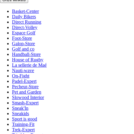
Basket-Center
Daily Bikers
Direct Running
Direct-Volley
Espace Golf
Foot-Store
Galop-Store
Golf and co
Handball-Store
House of Rugby
La sellerie de Maé
Nauti-wave
On-Fight
Padel-Expert
Pecheur-Store
Pet and Garden
Slowood Interior
Smash-Expert
Sneak'In
Sneakids
Sport is good
Training-Fit
Trek-Expert