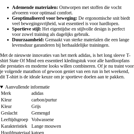
Ademende materialen:
Ontworpen met stoffen die vocht
afvoeren voor optimaal comfort.
Geoptimaliseerd voor beweging:
De ergonomische snit biedt
veel bewegingsvrijheid, wat essentieel is voor hardlopen.
Sportieve stijl:
Het eigentijdse en stijlvolle design is perfect
voor zowel training als dagelijks gebruik.
Duurzaamheid:
Gemaakt van sterke materialen die een lange
levensduur garanderen bij herhaaldelijke trainingen.
Met de nieuwste innovaties van het merk adidas, is het long sleeve T-
shirt State Of Mind een essentieel kledingstuk voor alle hardloopfans
die prestaties en moderne looks willen combineren. Of je nu traint voor
je volgende marathon of gewoon geniet van een run in het weekend,
dit T-shirt is de ideale keuze om je sportieve doelen aan te pakken.
Aanvullende informatie
Merk
adidas
Kleur
carbon/purtur
Kleur
Grijs
Geslacht
Gemengd
Leeftijdsgroep
Volwassene
Karakteristiek
Lange mouwen
Hoofdmateriaal
katoen