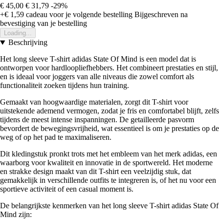
€ 45,00
€ 31,79
-29%
+€ 1,59
cadeau voor je volgende bestelling
Bijgeschreven na
bevestiging van je bestelling
Loading...
Beschrijving
Het long sleeve T-shirt adidas State Of Mind is een model dat is
ontworpen voor hardloopliefhebbers. Het combineert prestaties en stijl,
en is ideaal voor joggers van alle niveaus die zowel comfort als
functionaliteit zoeken tijdens hun training.
Gemaakt van hoogwaardige materialen, zorgt dit T-shirt voor
uitstekende ademend vermogen, zodat je fris en comfortabel blijft, zelfs
tijdens de meest intense inspanningen. De getailleerde pasvorm
bevordert de bewegingsvrijheid, wat essentieel is om je prestaties op de
weg of op het pad te maximaliseren.
Dit kledingstuk pronkt trots met het embleem van het merk adidas, een
waarborg voor kwaliteit en innovatie in de sportwereld. Het moderne
en strakke design maakt van dit T-shirt een veelzijdig stuk, dat
gemakkelijk in verschillende outfits te integreren is, of het nu voor een
sportieve activiteit of een casual moment is.
De belangrijkste kenmerken van het long sleeve T-shirt adidas State Of
Mind zijn: