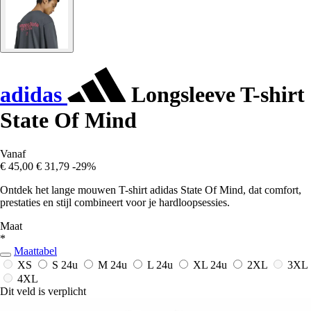
adidas
Longsleeve T-shirt
State Of Mind
Vanaf
€ 45,00
€ 31,79
-29%
Ontdek het lange mouwen T-shirt adidas State Of Mind, dat comfort,
prestaties en stijl combineert voor je hardloopsessies.
Maat
*
Maattabel
XS
S
24u
M
24u
L
24u
XL
24u
2XL
3XL
4XL
Dit veld is verplicht