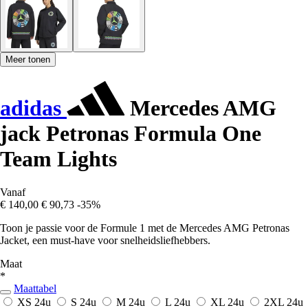
Meer tonen
adidas
Mercedes AMG
jack Petronas Formula One
Team Lights
Vanaf
€ 140,00
€ 90,73
-35%
Toon je passie voor de Formule 1 met de Mercedes AMG Petronas
Jacket, een must-have voor snelheidsliefhebbers.
Maat
*
Maattabel
XS
24u
S
24u
M
24u
L
24u
XL
24u
2XL
24u