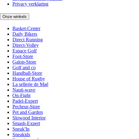
Privacy verklaring
Onze winkels
Basket-Center
Daily Bikers
Direct Running
Direct-Volley
Espace Golf
Foot-Store
Galop-Store
Golf and co
Handball-Store
House of Rugby
La sellerie de Maé
Nauti-wave
On-Fight
Padel-Expert
Pecheur-Store
Pet and Garden
Slowood Interior
Smash-Expert
Sneak'In
Sneakids