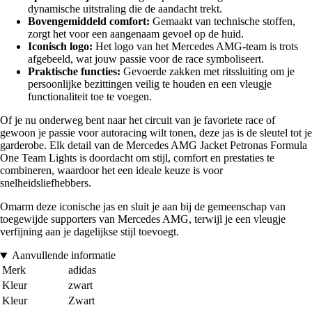
dynamische uitstraling die de aandacht trekt.
Bovengemiddeld comfort:
Gemaakt van technische stoffen,
zorgt het voor een aangenaam gevoel op de huid.
Iconisch logo:
Het logo van het Mercedes AMG-team is trots
afgebeeld, wat jouw passie voor de race symboliseert.
Praktische functies:
Gevoerde zakken met ritssluiting om je
persoonlijke bezittingen veilig te houden en een vleugje
functionaliteit toe te voegen.
Of je nu onderweg bent naar het circuit van je favoriete race of
gewoon je passie voor autoracing wilt tonen, deze jas is de sleutel tot je
garderobe. Elk detail van de Mercedes AMG Jacket Petronas Formula
One Team Lights is doordacht om stijl, comfort en prestaties te
combineren, waardoor het een ideale keuze is voor
snelheidsliefhebbers.
Omarm deze iconische jas en sluit je aan bij de gemeenschap van
toegewijde supporters van Mercedes AMG, terwijl je een vleugje
verfijning aan je dagelijkse stijl toevoegt.
Aanvullende informatie
Merk
adidas
Kleur
zwart
Kleur
Zwart