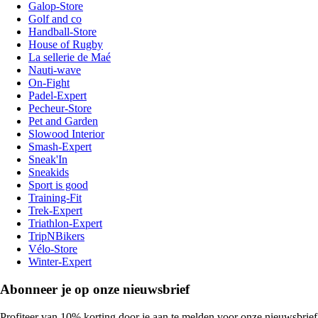
Galop-Store
Golf and co
Handball-Store
House of Rugby
La sellerie de Maé
Nauti-wave
On-Fight
Padel-Expert
Pecheur-Store
Pet and Garden
Slowood Interior
Smash-Expert
Sneak'In
Sneakids
Sport is good
Training-Fit
Trek-Expert
Triathlon-Expert
TripNBikers
Vélo-Store
Winter-Expert
Abonneer je op onze nieuwsbrief
Profiteer van 10% korting door je aan te melden voor onze nieuwsbrief