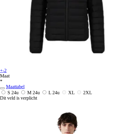
+-2
Maat
*
Maattabel
S
24u
M
24u
L
24u
XL
2XL
Dit veld is verplicht