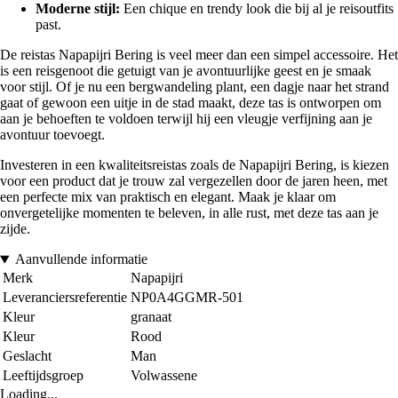
Moderne stijl:
Een chique en trendy look die bij al je reisoutfits
past.
De reistas Napapijri Bering is veel meer dan een simpel accessoire. Het
is een reisgenoot die getuigt van je avontuurlijke geest en je smaak
voor stijl. Of je nu een bergwandeling plant, een dagje naar het strand
gaat of gewoon een uitje in de stad maakt, deze tas is ontworpen om
aan je behoeften te voldoen terwijl hij een vleugje verfijning aan je
avontuur toevoegt.
Investeren in een kwaliteitsreistas zoals de Napapijri Bering, is kiezen
voor een product dat je trouw zal vergezellen door de jaren heen, met
een perfecte mix van praktisch en elegant. Maak je klaar om
onvergetelijke momenten te beleven, in alle rust, met deze tas aan je
zijde.
Aanvullende informatie
Merk
Napapijri
Leveranciersreferentie
NP0A4GGMR-501
Kleur
granaat
Kleur
Rood
Geslacht
Man
Leeftijdsgroep
Volwassene
Loading...