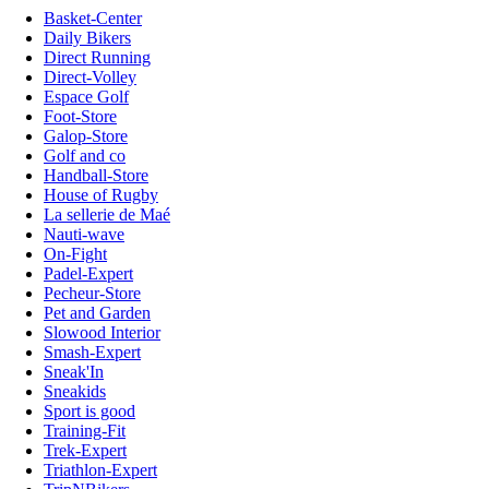
Basket-Center
Daily Bikers
Direct Running
Direct-Volley
Espace Golf
Foot-Store
Galop-Store
Golf and co
Handball-Store
House of Rugby
La sellerie de Maé
Nauti-wave
On-Fight
Padel-Expert
Pecheur-Store
Pet and Garden
Slowood Interior
Smash-Expert
Sneak'In
Sneakids
Sport is good
Training-Fit
Trek-Expert
Triathlon-Expert