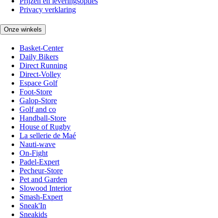
Prijzen en leveringsopties
Privacy verklaring
Onze winkels
Basket-Center
Daily Bikers
Direct Running
Direct-Volley
Espace Golf
Foot-Store
Galop-Store
Golf and co
Handball-Store
House of Rugby
La sellerie de Maé
Nauti-wave
On-Fight
Padel-Expert
Pecheur-Store
Pet and Garden
Slowood Interior
Smash-Expert
Sneak'In
Sneakids