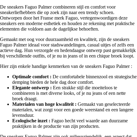
De sneakers Faguo Palmer combineren stijl en comfort voor
sneakerliefhebbers die op zoek zijn naar een trendy schoen.
Ontworpen door het Franse merk Faguo, vertegenwoordigen deze
sneakers een moderne esthetiek en houden ze rekening met praktische
elementen die voldoen aan de dagelijkse behoeften.
Gemaakt met oog voor duurzaamheid en kwaliteit, zijn de sneakers
Faguo Palmer ideaal voor stadswandelingen, casual uitjes of zelfs een
actieve dag. Hun verzorgde en hedendaagse ontwerp past gemakkelijk
bij verschillende outfits, of je nu in jeans of in een chique broek loopt.
Hier zijn enkele handige kenmerken van de sneakers Faguo Palmer :
Optimale comfort :
De comfortabele binnenzool en strategische
demping bieden de hele dag door comfort.
Elegante ontwerp :
Een strakke stijl die moeiteloos te
combineren is met diverse looks, of je nu jeans of een nette
broek draagt.
Materialen van hoge kwaliteit :
Gemaakt van geselecteerde
materialen, wat zorgt voor een goede weerstand en een langere
levensduur.
Ecologische inzet :
Faguo hecht veel waarde aan duurzame
praktijken in de productie van zijn producten.
De sneakers Faguo Palmer zijn ook milieuvriendelijk, een aspect dat