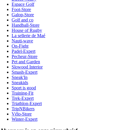
Espace Golf
Foot-Store
Galop-Store
Golf and co
Handball-Store
House of Rugby
La sellerie de Maé
Nauti-wave
On-Fight
Padel-Expert
Pecheur-Store
Pet and Garden
Slowood Interior
Smash-Expert
Sneak'In
Sneakids
Sport is good
Training-Fit
Trek-Expert
Triathlon-Expert
TripNBikers
Vélo-Store
Winter-Expert