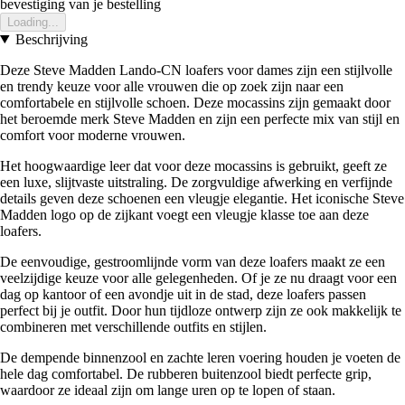
bevestiging van je bestelling
Loading...
Beschrijving
Deze Steve Madden Lando-CN loafers voor dames zijn een stijlvolle
en trendy keuze voor alle vrouwen die op zoek zijn naar een
comfortabele en stijlvolle schoen. Deze mocassins zijn gemaakt door
het beroemde merk Steve Madden en zijn een perfecte mix van stijl en
comfort voor moderne vrouwen.
Het hoogwaardige leer dat voor deze mocassins is gebruikt, geeft ze
een luxe, slijtvaste uitstraling. De zorgvuldige afwerking en verfijnde
details geven deze schoenen een vleugje elegantie. Het iconische Steve
Madden logo op de zijkant voegt een vleugje klasse toe aan deze
loafers.
De eenvoudige, gestroomlijnde vorm van deze loafers maakt ze een
veelzijdige keuze voor alle gelegenheden. Of je ze nu draagt voor een
dag op kantoor of een avondje uit in de stad, deze loafers passen
perfect bij je outfit. Door hun tijdloze ontwerp zijn ze ook makkelijk te
combineren met verschillende outfits en stijlen.
De dempende binnenzool en zachte leren voering houden je voeten de
hele dag comfortabel. De rubberen buitenzool biedt perfecte grip,
waardoor ze ideaal zijn om lange uren op te lopen of staan.