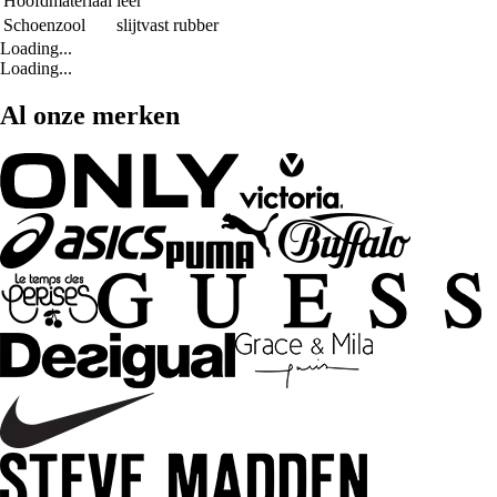
Hoofdmateriaal
leer
Schoenzool
slijtvast rubber
Loading...
Loading...
Al onze merken