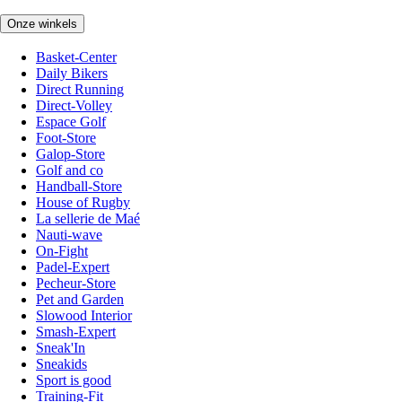
Onze winkels
Basket-Center
Daily Bikers
Direct Running
Direct-Volley
Espace Golf
Foot-Store
Galop-Store
Golf and co
Handball-Store
House of Rugby
La sellerie de Maé
Nauti-wave
On-Fight
Padel-Expert
Pecheur-Store
Pet and Garden
Slowood Interior
Smash-Expert
Sneak'In
Sneakids
Sport is good
Training-Fit