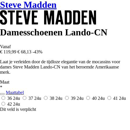
Steve Madden
Damesschoenen Lando-CN
Vanaf
€ 119,99
€ 68,13
-43%
Laat je verleiden door de tijdloze elegantie van de mocassins voor
dames Steve Madden Lando-CN van het beroemde Amerikaanse
merk.
Maat
*
Maattabel
36
24u
37
24u
38
24u
39
24u
40
24u
41
24u
42
24u
Dit veld is verplicht