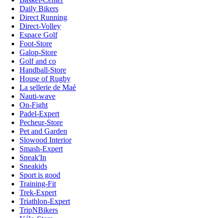
Daily Bikers
Direct Running
Direct-Volley
Espace Golf
Foot-Store
Galop-Store
Golf and co
Handball-Store
House of Rugby
La sellerie de Maé
Nauti-wave
On-Fight
Padel-Expert
Pecheur-Store
Pet and Garden
Slowood Interior
Smash-Expert
Sneak'In
Sneakids
Sport is good
Training-Fit
Trek-Expert
Triathlon-Expert
TripNBikers