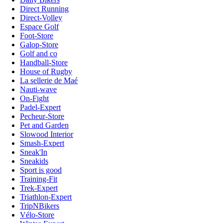
Direct Running
Direct-Volley
Espace Golf
Foot-Store
Galop-Store
Golf and co
Handball-Store
House of Rugby
La sellerie de Maé
Nauti-wave
On-Fight
Padel-Expert
Pecheur-Store
Pet and Garden
Slowood Interior
Smash-Expert
Sneak'In
Sneakids
Sport is good
Training-Fit
Trek-Expert
Triathlon-Expert
TripNBikers
Vélo-Store