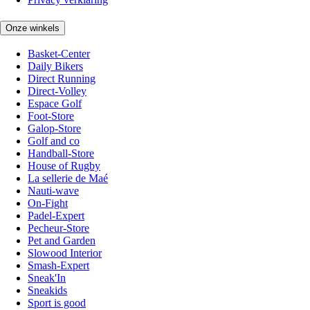
Onze winkels
Basket-Center
Daily Bikers
Direct Running
Direct-Volley
Espace Golf
Foot-Store
Galop-Store
Golf and co
Handball-Store
House of Rugby
La sellerie de Maé
Nauti-wave
On-Fight
Padel-Expert
Pecheur-Store
Pet and Garden
Slowood Interior
Smash-Expert
Sneak'In
Sneakids
Sport is good