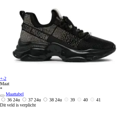
+-2
Maat
*
Maattabel
36
24u
37
24u
38
24u
39
40
41
Dit veld is verplicht