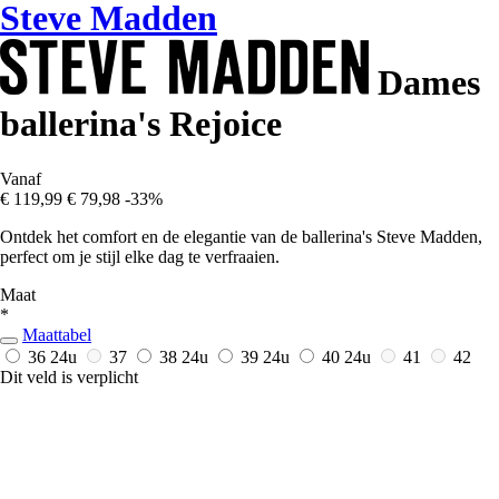
Steve Madden
Dames
ballerina's Rejoice
Vanaf
€ 119,99
€ 79,98
-33%
Ontdek het comfort en de elegantie van de ballerina's Steve Madden,
perfect om je stijl elke dag te verfraaien.
Maat
*
Maattabel
36
24u
37
38
24u
39
24u
40
24u
41
42
Dit veld is verplicht