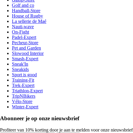
Golf and co
Handball-Store
House of Rugby
La sellerie de Maé
Nauti-wave
On-Fight
Padel-Expert
Pecheur-Store
Pet and Garden
Slowood Interior
Smash-Expert
Sneak'In
Sneakids
Sport is good
Training-Fit
Trek-Expert
Triathlon-Expert
TripNBikers
Vélo-Store
Winter-Expert
Abonneer je op onze nieuwsbrief
Profiteer van 10% korting door je aan te melden voor onze nieuwsbrief