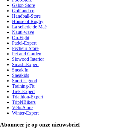
Galop-Store
Golf and co
Handball-Store
House of Rugby
La sellerie de Maé
Nauti-wave
On-Fight
Padel-Expert
Pecheur-Store
Pet and Garden
Slowood Interior
Smash-Expert
Sneak'In
Sneakids
Sport is good
Training-Fit
Trek-Expert
Triathlon-Expert
TripNBikers
Vélo-Store
Winter-Expert
Abonneer je op onze nieuwsbrief