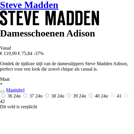
Steve Madden
Damesschoenen Adison
Vanaf
€ 119,99
€ 75,84
-37%
Ontdek de tijdloze stijl van de damesslippers Steve Madden Adison,
perfect voor een look die zowel chique als casual is.
Maat
*
Maattabel
36
24u
37
24u
38
24u
39
24u
40
24u
41
42
Dit veld is verplicht