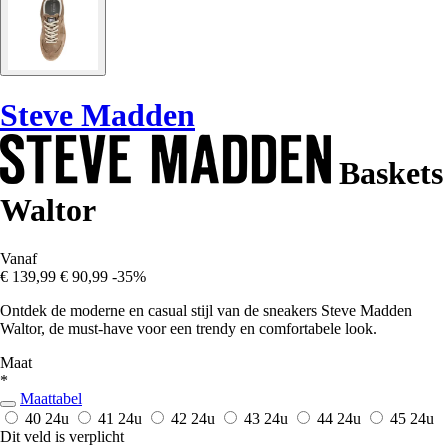
Steve Madden
Baskets
Waltor
Vanaf
€ 139,99
€ 90,99
-35%
Ontdek de moderne en casual stijl van de sneakers Steve Madden
Waltor, de must-have voor een trendy en comfortabele look.
Maat
*
Maattabel
40
24u
41
24u
42
24u
43
24u
44
24u
45
24u
Dit veld is verplicht