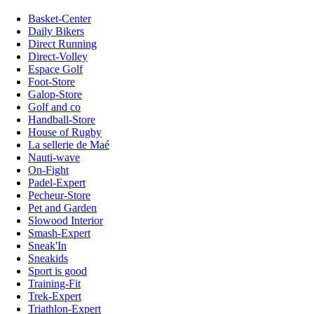
Basket-Center
Daily Bikers
Direct Running
Direct-Volley
Espace Golf
Foot-Store
Galop-Store
Golf and co
Handball-Store
House of Rugby
La sellerie de Maé
Nauti-wave
On-Fight
Padel-Expert
Pecheur-Store
Pet and Garden
Slowood Interior
Smash-Expert
Sneak'In
Sneakids
Sport is good
Training-Fit
Trek-Expert
Triathlon-Expert