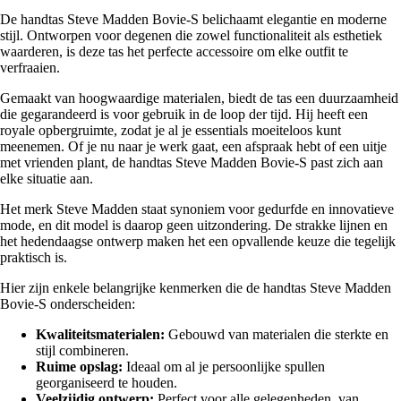
De handtas Steve Madden Bovie-S belichaamt elegantie en moderne
stijl. Ontworpen voor degenen die zowel functionaliteit als esthetiek
waarderen, is deze tas het perfecte accessoire om elke outfit te
verfraaien.
Gemaakt van hoogwaardige materialen, biedt de tas een duurzaamheid
die gegarandeerd is voor gebruik in de loop der tijd. Hij heeft een
royale opbergruimte, zodat je al je essentials moeiteloos kunt
meenemen. Of je nu naar je werk gaat, een afspraak hebt of een uitje
met vrienden plant, de handtas Steve Madden Bovie-S past zich aan
elke situatie aan.
Het merk Steve Madden staat synoniem voor gedurfde en innovatieve
mode, en dit model is daarop geen uitzondering. De strakke lijnen en
het hedendaagse ontwerp maken het een opvallende keuze die tegelijk
praktisch is.
Hier zijn enkele belangrijke kenmerken die de handtas Steve Madden
Bovie-S onderscheiden:
Kwaliteitsmaterialen:
Gebouwd van materialen die sterkte en
stijl combineren.
Ruime opslag:
Ideaal om al je persoonlijke spullen
georganiseerd te houden.
Veelzijdig ontwerp:
Perfect voor alle gelegenheden, van