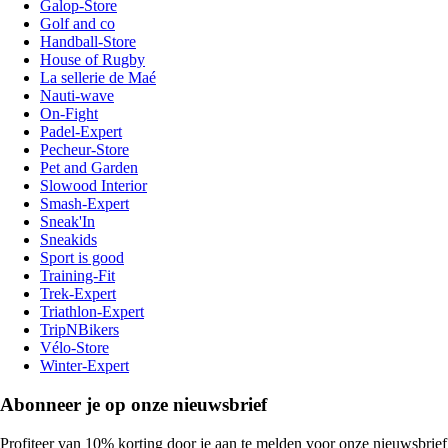
Galop-Store
Golf and co
Handball-Store
House of Rugby
La sellerie de Maé
Nauti-wave
On-Fight
Padel-Expert
Pecheur-Store
Pet and Garden
Slowood Interior
Smash-Expert
Sneak'In
Sneakids
Sport is good
Training-Fit
Trek-Expert
Triathlon-Expert
TripNBikers
Vélo-Store
Winter-Expert
Abonneer je op onze nieuwsbrief
Profiteer van 10% korting door je aan te melden voor onze nieuwsbrief