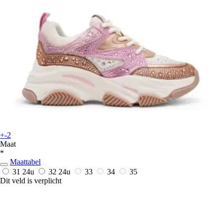
+-2
Maat
*
Maattabel
31
24u
32
24u
33
34
35
Dit veld is verplicht