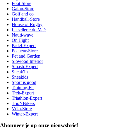
Foot-Store
Galop-Store
Golf and co
Handball-Store
House of Rugby
La sellerie de Maé
Nauti-wave
On-Fight
Padel-Expert
Pecheur-Store
Pet and Garden
Slowood Interior
Smash-Expert
Sneak'In
Sneakids
Sport is good
Training-Fit
Trek-Expert
Triathlon-Expert
TripNBikers
Vélo-Store
Winter-Expert
Abonneer je op onze nieuwsbrief