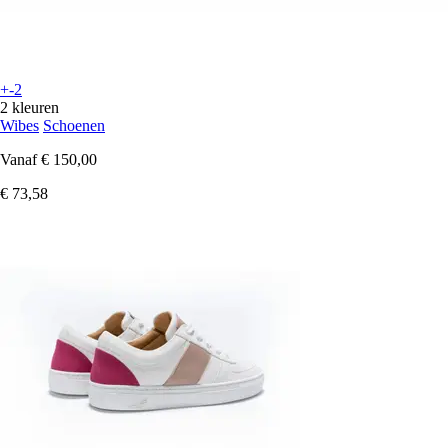
+-2
2 kleuren
Wibes
Schoenen
Vanaf
€ 150,00
€ 73,58