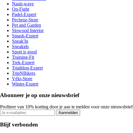
Nauti-wave
On-Fight
Padel-Expert
Pecheur-Store
Pet and Garden
Slowood Interior
Smash-Expert
Sneak'In
Sneakids
Sport is good
Training-Fit
Trek-Expert
Triathlon-Expert
TripNBikers
Vélo-Store
Winter-Expert
Abonneer je op onze nieuwsbrief
Profiteer van 10% korting door je aan te melden voor onze nieuwsbrief
Aanmelden
Blijf verbonden