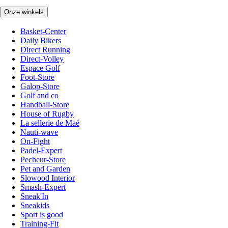
Onze winkels
Basket-Center
Daily Bikers
Direct Running
Direct-Volley
Espace Golf
Foot-Store
Galop-Store
Golf and co
Handball-Store
House of Rugby
La sellerie de Maé
Nauti-wave
On-Fight
Padel-Expert
Pecheur-Store
Pet and Garden
Slowood Interior
Smash-Expert
Sneak'In
Sneakids
Sport is good
Training-Fit