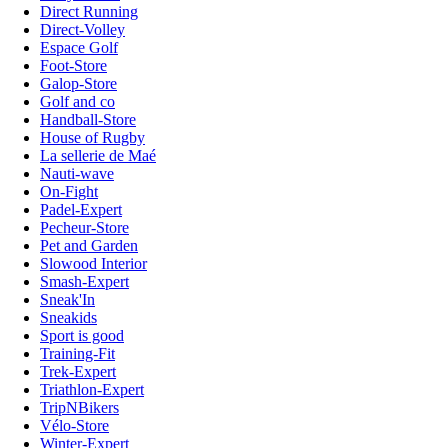
Direct Running
Direct-Volley
Espace Golf
Foot-Store
Galop-Store
Golf and co
Handball-Store
House of Rugby
La sellerie de Maé
Nauti-wave
On-Fight
Padel-Expert
Pecheur-Store
Pet and Garden
Slowood Interior
Smash-Expert
Sneak'In
Sneakids
Sport is good
Training-Fit
Trek-Expert
Triathlon-Expert
TripNBikers
Vélo-Store
Winter-Expert