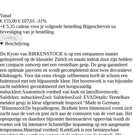
Vanaf
€ 155,00
€ 107,01
-31%
+€ 5,35
cadeau voor je volgende bestelling
Bijgeschreven na
bevestiging van je bestelling
Loading...
Beschrijving
De Kyoto van BIRKENSTOCK is op een ontspannen manier
geïnspireerd op de klassieke Zürich en maakt indruk door zijn heldere
en compacte ontwerp met een verstelbare gesp. De gesp garandeert
een optimale pasvorm en wordt gecompleteerd door twee decoratieve
klinknagels. Voor dat extra vleugje raffinement heeft de schoen een
buitenzool met een bijpassende kleur. Het bovenwerk is van bijzonder
zacht suèdeleer gecombineerd met hoogwaardig
nubuckleer.Anatomisch voetbed van kurk en latexBovenwerk:
Suèdeleer, nubuckleerZool: SuèdeleerZool: EVADetails: Verstelbare
metalen gesp; in kleur afgestemde loopzool "Made in Germany
"Binnenzool:De hypoallergene, flexibele leren binnenzool vormt zich
zacht naar de voet en past zich aan de contouren van de voet aan. Het
openporige en daardoor bijzonder thermoactieve oppervlak houdt de
voeten ook bij intensieve lichamelijke inspanning op een aangename
temperatuur.Materiaal voetbed: KurkKurk is een hernieuwbare