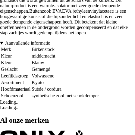
grondstof die wordt gewonnen uit de schors van de kurkeik. Dit
natuurproduct is een warmte-isolator met zeer goede dempende
eigenschappen.Buitenzool: EVAEVA (ethyleenvinylacetaat) is een
hoogwaardige kunststof die bijzonder licht en elastisch is en zeer
goede dempende eigenschappen heeft. Dit betekent dat kleine
oneffenheden in de ondergrond worden gecompenseerd en dat elke
stap zachtjes wordt gedempt tijdens het lopen.
Aanvullende informatie
Merk
Birkenstock
Kleur
middernacht
Kleur
Blauw
Geslacht
Gemengd
Leeftijdsgroep
Volwassene
Assortiment
Kyoto
Hoofdmateriaal
Suède / cordura
Schoenzool
synthetische zool met schokdemper
Loading...
Loading...
Al onze merken