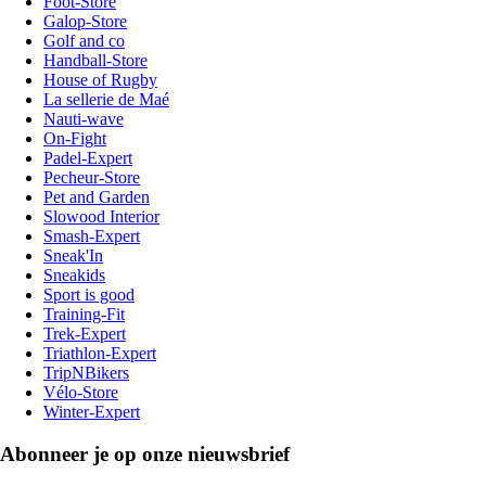
Foot-Store
Galop-Store
Golf and co
Handball-Store
House of Rugby
La sellerie de Maé
Nauti-wave
On-Fight
Padel-Expert
Pecheur-Store
Pet and Garden
Slowood Interior
Smash-Expert
Sneak'In
Sneakids
Sport is good
Training-Fit
Trek-Expert
Triathlon-Expert
TripNBikers
Vélo-Store
Winter-Expert
Abonneer je op onze nieuwsbrief