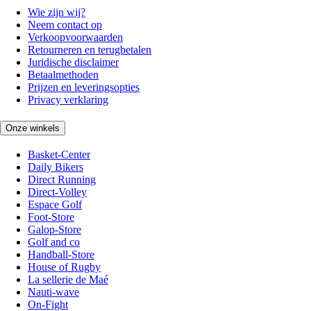
Wie zijn wij?
Neem contact op
Verkoopvoorwaarden
Retourneren en terugbetalen
Juridische disclaimer
Betaalmethoden
Prijzen en leveringsopties
Privacy verklaring
Onze winkels
Basket-Center
Daily Bikers
Direct Running
Direct-Volley
Espace Golf
Foot-Store
Galop-Store
Golf and co
Handball-Store
House of Rugby
La sellerie de Maé
Nauti-wave
On-Fight