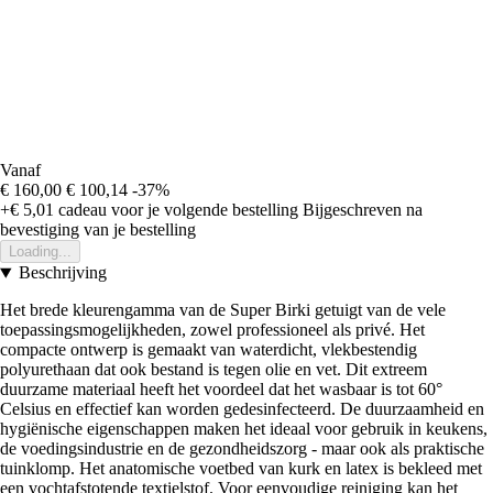
Vanaf
€ 160,00
€ 100,14
-37%
+€ 5,01
cadeau voor je volgende bestelling
Bijgeschreven na
bevestiging van je bestelling
Loading...
Beschrijving
Het brede kleurengamma van de Super Birki getuigt van de vele
toepassingsmogelijkheden, zowel professioneel als privé. Het
compacte ontwerp is gemaakt van waterdicht, vlekbestendig
polyurethaan dat ook bestand is tegen olie en vet. Dit extreem
duurzame materiaal heeft het voordeel dat het wasbaar is tot 60°
Celsius en effectief kan worden gedesinfecteerd. De duurzaamheid en
hygiënische eigenschappen maken het ideaal voor gebruik in keukens,
de voedingsindustrie en de gezondheidszorg - maar ook als praktische
tuinklomp. Het anatomische voetbed van kurk en latex is bekleed met
een vochtafstotende textielstof. Voor eenvoudige reiniging kan het