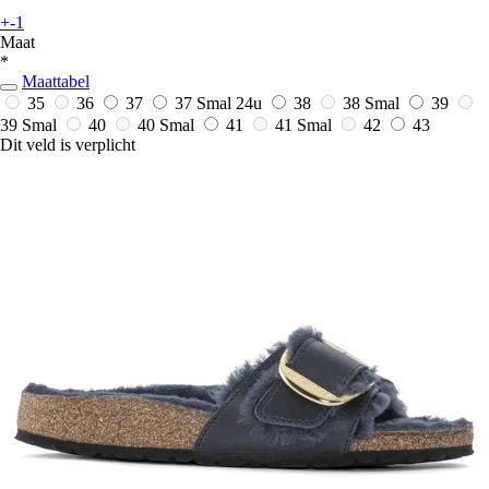
+-1
Maat
*
Maattabel
35
36
37
37 Smal
24u
38
38 Smal
39
39 Smal
40
40 Smal
41
41 Smal
42
43
Dit veld is verplicht