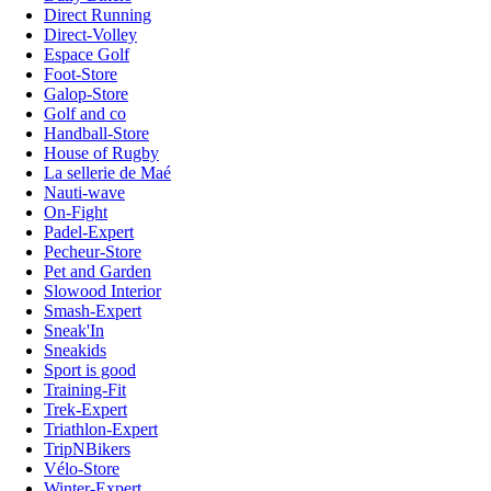
Direct Running
Direct-Volley
Espace Golf
Foot-Store
Galop-Store
Golf and co
Handball-Store
House of Rugby
La sellerie de Maé
Nauti-wave
On-Fight
Padel-Expert
Pecheur-Store
Pet and Garden
Slowood Interior
Smash-Expert
Sneak'In
Sneakids
Sport is good
Training-Fit
Trek-Expert
Triathlon-Expert
TripNBikers
Vélo-Store
Winter-Expert