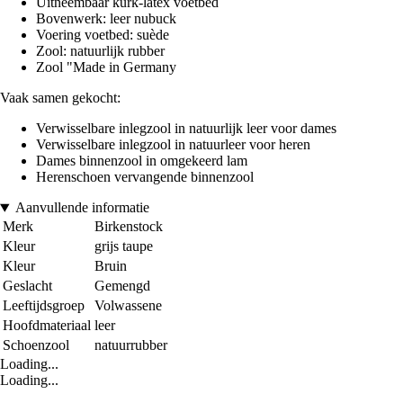
Uitneembaar kurk-latex voetbed
Bovenwerk: leer nubuck
Voering voetbed: suède
Zool: natuurlijk rubber
Zool "Made in Germany
Vaak samen gekocht:
Verwisselbare inlegzool in natuurlijk leer voor dames
Verwisselbare inlegzool in natuurleer voor heren
Dames binnenzool in omgekeerd lam
Herenschoen vervangende binnenzool
Aanvullende informatie
Merk
Birkenstock
Kleur
grijs taupe
Kleur
Bruin
Geslacht
Gemengd
Leeftijdsgroep
Volwassene
Hoofdmateriaal
leer
Schoenzool
natuurrubber
Loading...
Loading...