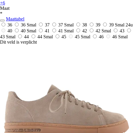
+6
Maat
*
Maattabel
36
36 Smal
37
37 Smal
38
39
39 Smal
24u
40
40 Smal
41
41 Smal
42
42 Smal
43
43 Smal
44
44 Smal
45
45 Smal
46
46 Smal
Dit veld is verplicht