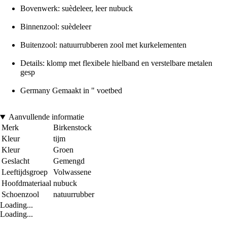
Bovenwerk: suèdeleer, leer nubuck
Binnenzool: suèdeleer
Buitenzool: natuurrubberen zool met kurkelementen
Details: klomp met flexibele hielband en verstelbare metalen
gesp
Germany Gemaakt in " voetbed
Aanvullende informatie
Merk
Birkenstock
Kleur
tijm
Kleur
Groen
Geslacht
Gemengd
Leeftijdsgroep
Volwassene
Hoofdmateriaal
nubuck
Schoenzool
natuurrubber
Loading...
Loading...