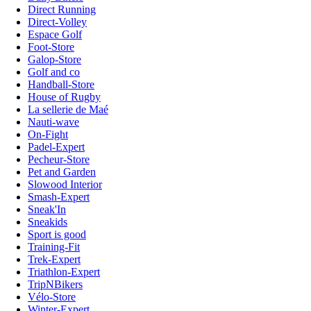
Direct Running
Direct-Volley
Espace Golf
Foot-Store
Galop-Store
Golf and co
Handball-Store
House of Rugby
La sellerie de Maé
Nauti-wave
On-Fight
Padel-Expert
Pecheur-Store
Pet and Garden
Slowood Interior
Smash-Expert
Sneak'In
Sneakids
Sport is good
Training-Fit
Trek-Expert
Triathlon-Expert
TripNBikers
Vélo-Store
Winter-Expert