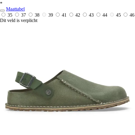
*
Maattabel
35
37
38
39
41
42
43
44
45
46
Dit veld is verplicht