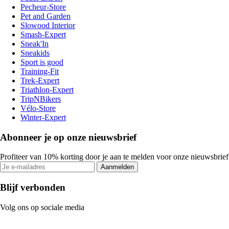
Pecheur-Store
Pet and Garden
Slowood Interior
Smash-Expert
Sneak'In
Sneakids
Sport is good
Training-Fit
Trek-Expert
Triathlon-Expert
TripNBikers
Vélo-Store
Winter-Expert
Abonneer je op onze nieuwsbrief
Profiteer van 10% korting door je aan te melden voor onze nieuwsbrief
Aanmelden
Blijf verbonden
Volg ons op sociale media