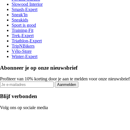
Slowood Interior
Smash-Expert
Sneak'In
Sneakids
Sport is good
Training-Fit
Trek-Expert
Triathlon-Expert
TripNBikers
Vélo-Store
Winter-Expert
Abonneer je op onze nieuwsbrief
Profiteer van 10% korting door je aan te melden voor onze nieuwsbrief
Aanmelden
Blijf verbonden
Volg ons op sociale media