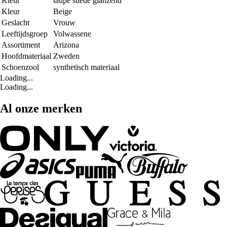
Kleur
taupe suède glanzend
Kleur
Beige
Geslacht
Vrouw
Leeftijdsgroep
Volwassene
Assortiment
Arizona
Hoofdmateriaal
Zweden
Schoenzool
synthetisch materiaal
Loading...
Loading...
Al onze merken