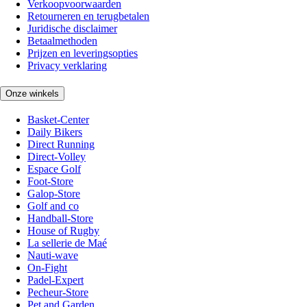
Verkoopvoorwaarden
Retourneren en terugbetalen
Juridische disclaimer
Betaalmethoden
Prijzen en leveringsopties
Privacy verklaring
Onze winkels
Basket-Center
Daily Bikers
Direct Running
Direct-Volley
Espace Golf
Foot-Store
Galop-Store
Golf and co
Handball-Store
House of Rugby
La sellerie de Maé
Nauti-wave
On-Fight
Padel-Expert
Pecheur-Store
Pet and Garden