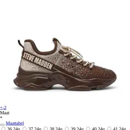
+-2
Maat
*
Maattabel
36
24u
37
24u
38
24u
39
24u
40
24u
41
24u