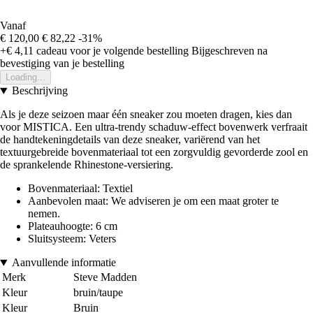
Vanaf
€ 120,00
€ 82,22
-31%
+€ 4,11
cadeau voor je volgende bestelling
Bijgeschreven na
bevestiging van je bestelling
Loading...
Beschrijving
Als je deze seizoen maar één sneaker zou moeten dragen, kies dan
voor MISTICA. Een ultra-trendy schaduw-effect bovenwerk verfraait
de handtekeningdetails van deze sneaker, variërend van het
textuurgebreide bovenmateriaal tot een zorgvuldig gevorderde zool en
de sprankelende Rhinestone-versiering.
Bovenmateriaal: Textiel
Aanbevolen maat: We adviseren je om een maat groter te
nemen.
Plateauhoogte: 6 cm
Sluitsysteem: Veters
Aanvullende informatie
Merk
Steve Madden
Kleur
bruin/taupe
Kleur
Bruin