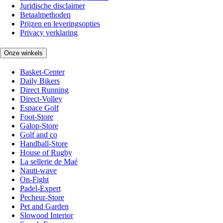
Juridische disclaimer
Betaalmethoden
Prijzen en leveringsopties
Privacy verklaring
Onze winkels
Basket-Center
Daily Bikers
Direct Running
Direct-Volley
Espace Golf
Foot-Store
Galop-Store
Golf and co
Handball-Store
House of Rugby
La sellerie de Maé
Nauti-wave
On-Fight
Padel-Expert
Pecheur-Store
Pet and Garden
Slowood Interior