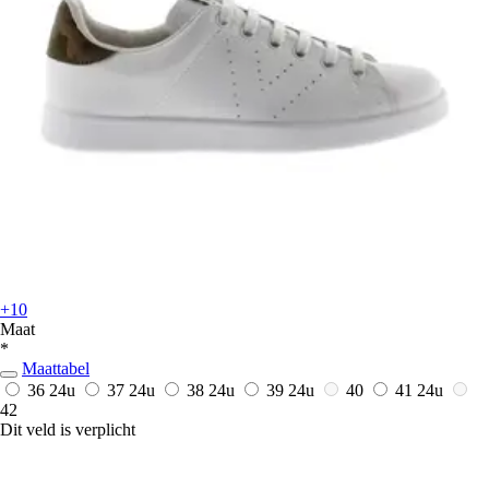
+10
Maat
*
Maattabel
36
24u
37
24u
38
24u
39
24u
40
41
24u
42
Dit veld is verplicht