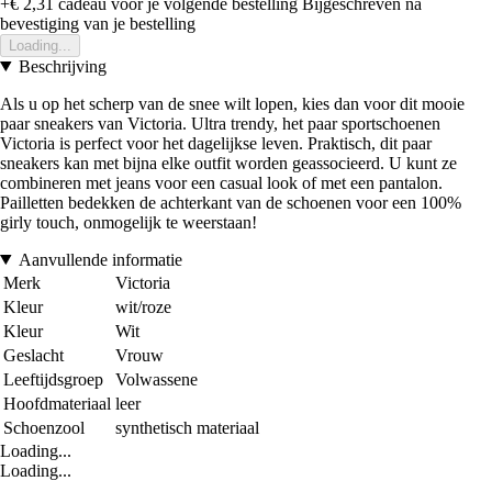
+€ 2,31
cadeau voor je volgende bestelling
Bijgeschreven na
bevestiging van je bestelling
Loading...
Beschrijving
Als u op het scherp van de snee wilt lopen, kies dan voor dit mooie
paar sneakers van Victoria. Ultra trendy, het paar sportschoenen
Victoria is perfect voor het dagelijkse leven. Praktisch, dit paar
sneakers kan met bijna elke outfit worden geassocieerd. U kunt ze
combineren met jeans voor een casual look of met een pantalon.
Pailletten bedekken de achterkant van de schoenen voor een 100%
girly touch, onmogelijk te weerstaan!
Aanvullende informatie
Merk
Victoria
Kleur
wit/roze
Kleur
Wit
Geslacht
Vrouw
Leeftijdsgroep
Volwassene
Hoofdmateriaal
leer
Schoenzool
synthetisch materiaal
Loading...
Loading...