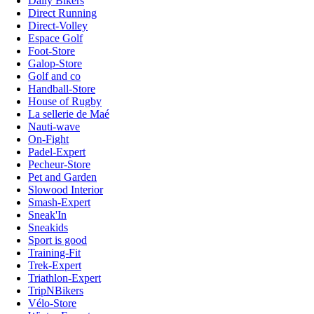
Daily Bikers
Direct Running
Direct-Volley
Espace Golf
Foot-Store
Galop-Store
Golf and co
Handball-Store
House of Rugby
La sellerie de Maé
Nauti-wave
On-Fight
Padel-Expert
Pecheur-Store
Pet and Garden
Slowood Interior
Smash-Expert
Sneak'In
Sneakids
Sport is good
Training-Fit
Trek-Expert
Triathlon-Expert
TripNBikers
Vélo-Store