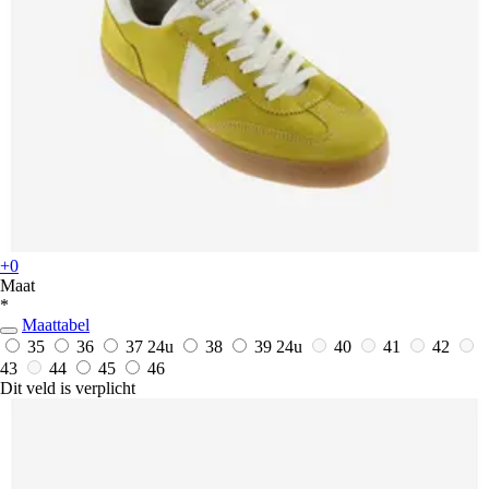
+0
Maat
*
Maattabel
35
36
37
24u
38
39
24u
40
41
42
43
44
45
46
Dit veld is verplicht