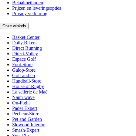
Betaalmethoden
Prijzen en leveringsopties
Privacy verklaring
Onze winkels
Basket-Center
Daily Bikers
Direct Running
Direct-Volley
Espace Golf
Foot-Store
Galop-Store
Golf and co
Handball-Store
House of Rugby
La sellerie de Maé
Nauti-wave
On-Fight
Padel-Expert
Pecheur-Store
Pet and Garden
Slowood Interior
Smash-Expert
Sneak'In