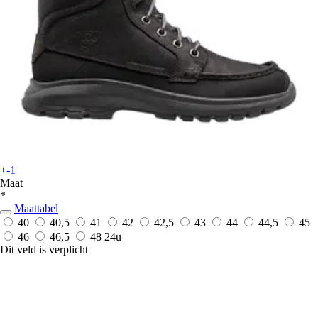
+-1
Maat
*
Maattabel
40
40,5
41
42
42,5
43
44
44,5
45
46
46,5
48
24u
Dit veld is verplicht