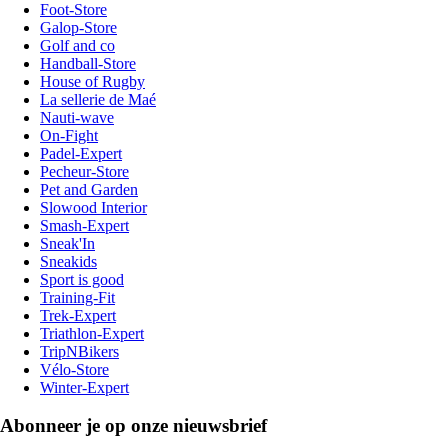
Foot-Store
Galop-Store
Golf and co
Handball-Store
House of Rugby
La sellerie de Maé
Nauti-wave
On-Fight
Padel-Expert
Pecheur-Store
Pet and Garden
Slowood Interior
Smash-Expert
Sneak'In
Sneakids
Sport is good
Training-Fit
Trek-Expert
Triathlon-Expert
TripNBikers
Vélo-Store
Winter-Expert
Abonneer je op onze nieuwsbrief