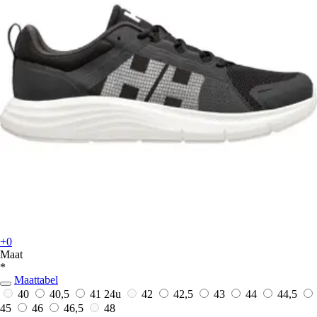
+0
Maat
*
Maattabel
40
40,5
41
24u
42
42,5
43
44
44,5
45
46
46,5
48