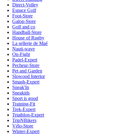
Direct-Volley
Espace Golf
Foot-Store
Galop-Store
Golf and co
Handball-Store
House of Rugby
La sellerie de Maé
Nauti-wave
On-Fight
Padel-Expert
Pecheur-Store
Pet and Garden
Slowood Interior
Smash-Expert
Sneak'In
Sneakids
Sport is good
Training-Fit
Trek-Expert
Triathlon-Expert
TripNBikers
Vélo-Store
Winter-Expert