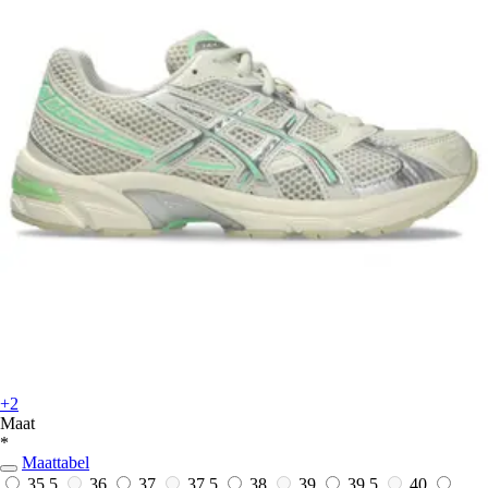
+2
Maat
*
Maattabel
35,5
36
37
37,5
38
39
39,5
40