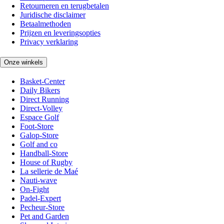
Retourneren en terugbetalen
Juridische disclaimer
Betaalmethoden
Prijzen en leveringsopties
Privacy verklaring
Onze winkels
Basket-Center
Daily Bikers
Direct Running
Direct-Volley
Espace Golf
Foot-Store
Galop-Store
Golf and co
Handball-Store
House of Rugby
La sellerie de Maé
Nauti-wave
On-Fight
Padel-Expert
Pecheur-Store
Pet and Garden