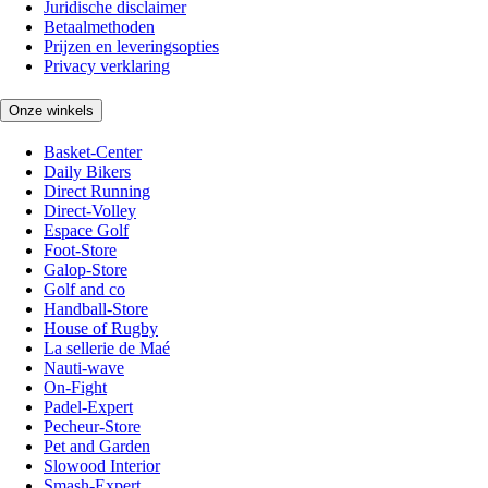
Juridische disclaimer
Betaalmethoden
Prijzen en leveringsopties
Privacy verklaring
Onze winkels
Basket-Center
Daily Bikers
Direct Running
Direct-Volley
Espace Golf
Foot-Store
Galop-Store
Golf and co
Handball-Store
House of Rugby
La sellerie de Maé
Nauti-wave
On-Fight
Padel-Expert
Pecheur-Store
Pet and Garden
Slowood Interior
Smash-Expert