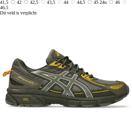
41,5
42
42,5
43,5
44
44,5
45
24u
46
46,5
Dit veld is verplicht