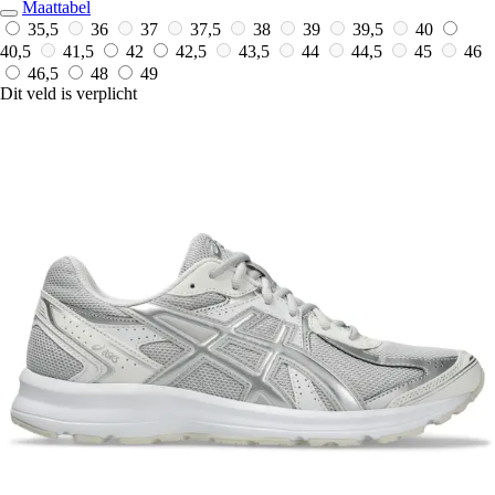
Maattabel
35,5
36
37
37,5
38
39
39,5
40
40,5
41,5
42
42,5
43,5
44
44,5
45
46
46,5
48
49
Dit veld is verplicht