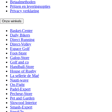
Betaalmethoden
Prijzen en leveringsopties
Privacy verklaring
Onze winkels
Basket-Center
Daily Bikers
Direct Running
Direct-Volley
Espace Golf
Foot-Store
Galop-Store
Golf and co
Handball-Store
House of Rugby
La sellerie de Maé
Nauti-wave
On-Fight
Padel-Expert
Pecheur-Store
Pet and Garden
Slowood Interior
Smash-Expert
Sneak'In