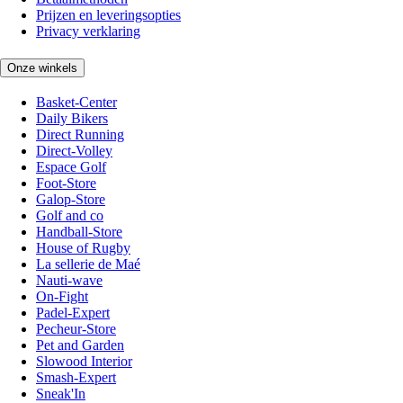
Prijzen en leveringsopties
Privacy verklaring
Onze winkels
Basket-Center
Daily Bikers
Direct Running
Direct-Volley
Espace Golf
Foot-Store
Galop-Store
Golf and co
Handball-Store
House of Rugby
La sellerie de Maé
Nauti-wave
On-Fight
Padel-Expert
Pecheur-Store
Pet and Garden
Slowood Interior
Smash-Expert
Sneak'In