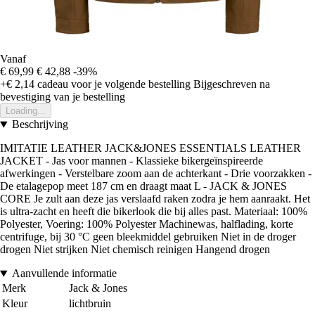
Vanaf
€ 69,99
€ 42,88
-39%
+€ 2,14
cadeau voor je volgende bestelling
Bijgeschreven na
bevestiging van je bestelling
Loading...
Beschrijving
IMITATIE LEATHER JACK&JONES ESSENTIALS LEATHER
JACKET - Jas voor mannen - Klassieke bikergeïnspireerde
afwerkingen - Verstelbare zoom aan de achterkant - Drie voorzakken -
De etalagepop meet 187 cm en draagt maat L - JACK & JONES
CORE Je zult aan deze jas verslaafd raken zodra je hem aanraakt. Het
is ultra-zacht en heeft die bikerlook die bij alles past. Materiaal: 100%
Polyester, Voering: 100% Polyester Machinewas, halflading, korte
centrifuge, bij 30 °C geen bleekmiddel gebruiken Niet in de droger
drogen Niet strijken Niet chemisch reinigen Hangend drogen
Aanvullende informatie
Merk
Jack & Jones
Kleur
lichtbruin