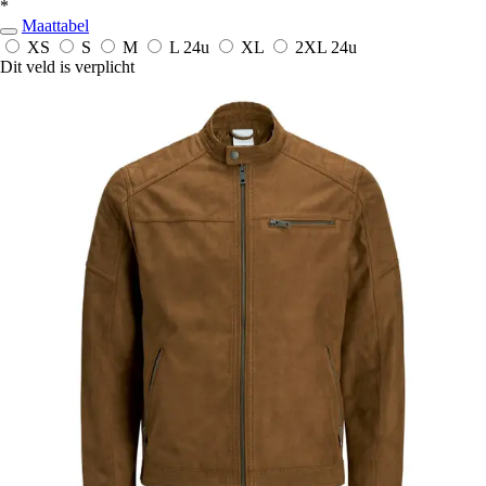
*
Maattabel
XS
S
M
L
24u
XL
2XL
24u
Dit veld is verplicht