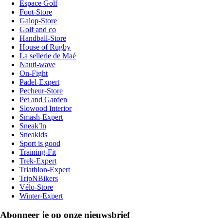
Espace Golf
Foot-Store
Galop-Store
Golf and co
Handball-Store
House of Rugby
La sellerie de Maé
Nauti-wave
On-Fight
Padel-Expert
Pecheur-Store
Pet and Garden
Slowood Interior
Smash-Expert
Sneak'In
Sneakids
Sport is good
Training-Fit
Trek-Expert
Triathlon-Expert
TripNBikers
Vélo-Store
Winter-Expert
Abonneer je op onze nieuwsbrief