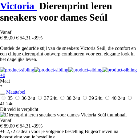
Victoria
Dierenprint leren
sneakers voor dames Seúl
Vanaf
€ 89,00
€ 54,31
-39%
Ontdek de gedurfde stijl van de sneakers Victoria Seúl, die comfort en
een chique dierenprint ontwerp combineren voor een elegante look in
het dagelijks leven.
+0
Maat
*
Maattabel
35
36
24u
37
24u
38
24u
39
24u
40
24u
41
24u
Dit veld is verplicht
Vanaf
€ 89,00
€ 54,31
-39%
+€ 2,72
cadeau voor je volgende bestelling
Bijgeschreven na
bevestiging van je bestelling