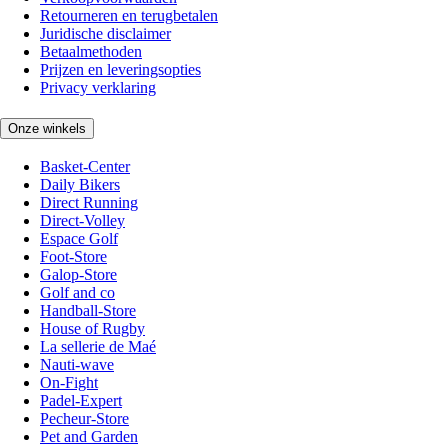
Retourneren en terugbetalen
Juridische disclaimer
Betaalmethoden
Prijzen en leveringsopties
Privacy verklaring
Onze winkels
Basket-Center
Daily Bikers
Direct Running
Direct-Volley
Espace Golf
Foot-Store
Galop-Store
Golf and co
Handball-Store
House of Rugby
La sellerie de Maé
Nauti-wave
On-Fight
Padel-Expert
Pecheur-Store
Pet and Garden