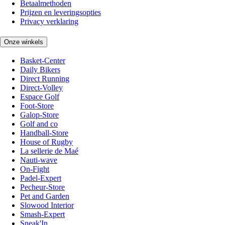
Betaalmethoden
Prijzen en leveringsopties
Privacy verklaring
Onze winkels
Basket-Center
Daily Bikers
Direct Running
Direct-Volley
Espace Golf
Foot-Store
Galop-Store
Golf and co
Handball-Store
House of Rugby
La sellerie de Maé
Nauti-wave
On-Fight
Padel-Expert
Pecheur-Store
Pet and Garden
Slowood Interior
Smash-Expert
Sneak'In