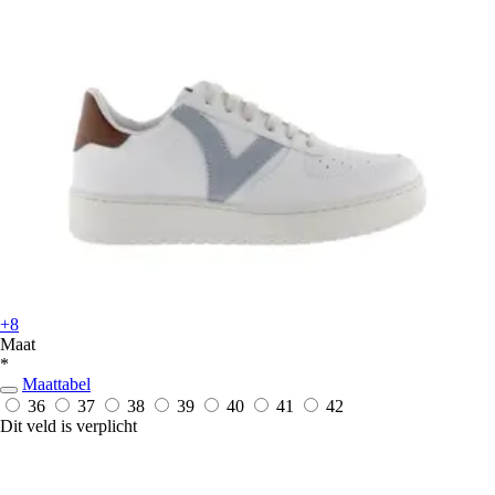
+8
Maat
*
Maattabel
36
37
38
39
40
41
42
Dit veld is verplicht