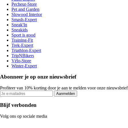
Pecheur-Store
Pet and Garden
Slowood Interior
Smash-Expert
Sneak'In
Sneakids
Sport is good
Training-Fit
Trek-Expert
Triathlon-Expert
TripNBikers
Vélo-Store
Winter-Expert
Abonneer je op onze nieuwsbrief
Profiteer van 10% korting door je aan te melden voor onze nieuwsbrief
Aanmelden
Blijf verbonden
Volg ons op sociale media