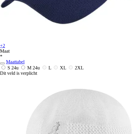
+2
Maat
*
Maattabel
S
24u
M
24u
L
XL
2XL
Dit veld is verplicht