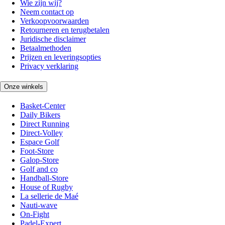
Wie zijn wij?
Neem contact op
Verkoopvoorwaarden
Retourneren en terugbetalen
Juridische disclaimer
Betaalmethoden
Prijzen en leveringsopties
Privacy verklaring
Onze winkels
Basket-Center
Daily Bikers
Direct Running
Direct-Volley
Espace Golf
Foot-Store
Galop-Store
Golf and co
Handball-Store
House of Rugby
La sellerie de Maé
Nauti-wave
On-Fight
Padel-Expert