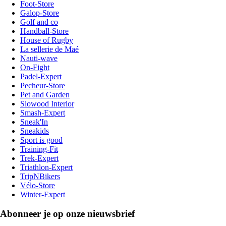
Foot-Store
Galop-Store
Golf and co
Handball-Store
House of Rugby
La sellerie de Maé
Nauti-wave
On-Fight
Padel-Expert
Pecheur-Store
Pet and Garden
Slowood Interior
Smash-Expert
Sneak'In
Sneakids
Sport is good
Training-Fit
Trek-Expert
Triathlon-Expert
TripNBikers
Vélo-Store
Winter-Expert
Abonneer je op onze nieuwsbrief