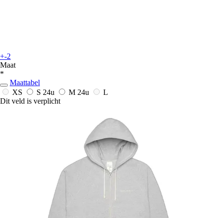
+-2
Maat
*
Maattabel
XS
S
24u
M
24u
L
Dit veld is verplicht