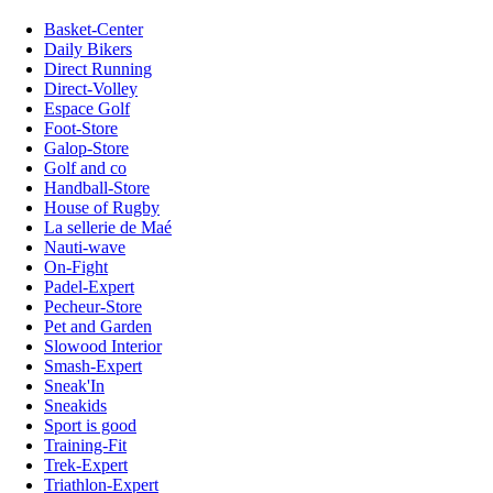
Basket-Center
Daily Bikers
Direct Running
Direct-Volley
Espace Golf
Foot-Store
Galop-Store
Golf and co
Handball-Store
House of Rugby
La sellerie de Maé
Nauti-wave
On-Fight
Padel-Expert
Pecheur-Store
Pet and Garden
Slowood Interior
Smash-Expert
Sneak'In
Sneakids
Sport is good
Training-Fit
Trek-Expert
Triathlon-Expert