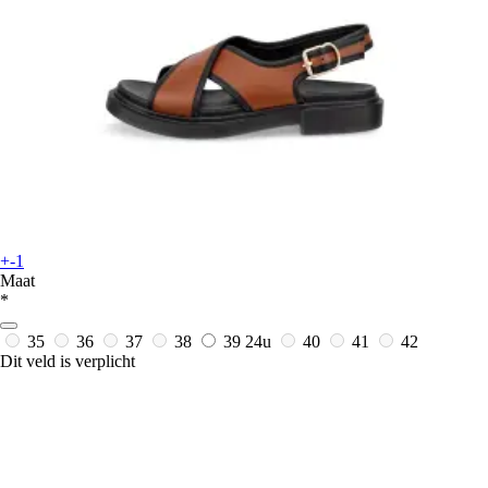
+-1
Maat
*
35
36
37
38
39
24u
40
41
42
Dit veld is verplicht