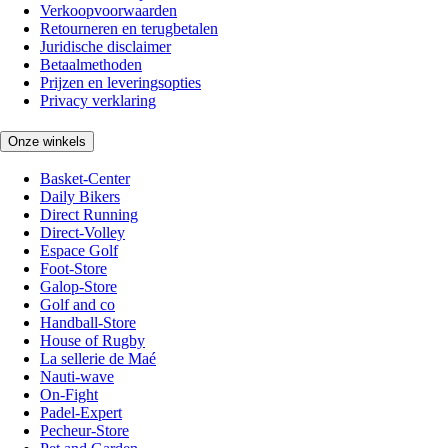
Verkoopvoorwaarden
Retourneren en terugbetalen
Juridische disclaimer
Betaalmethoden
Prijzen en leveringsopties
Privacy verklaring
Onze winkels
Basket-Center
Daily Bikers
Direct Running
Direct-Volley
Espace Golf
Foot-Store
Galop-Store
Golf and co
Handball-Store
House of Rugby
La sellerie de Maé
Nauti-wave
On-Fight
Padel-Expert
Pecheur-Store